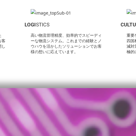
LOGI
STICS
CULT
た
高い物流管理精度、効率的でスピーディ
重要
お客
ーな物流システム。これまでの経験とノ
四国
開し
ウハウを活かしたソリューションでお客
減対
様の想いに応えています。
極的