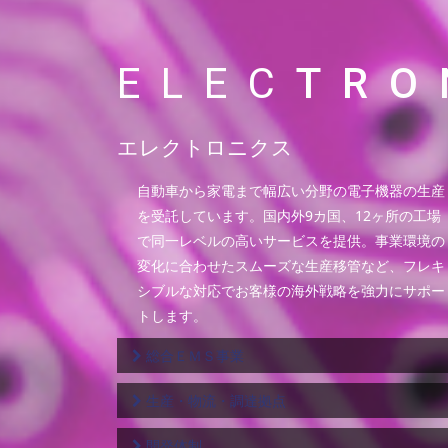
ELEC
TRO
エレクトロニクス
自動車から家電まで幅広い分野の電子機器の生産
を受託しています。国内外9カ国、12ヶ所の工場
で同一レベルの高いサービスを提供。事業環境の
変化に合わせたスムーズな生産移管など、フレキ
シブルな対応でお客様の海外戦略を強力にサポー
トします。
総合ＥＭＳ事業
生産・物流・調達拠点
開発体制