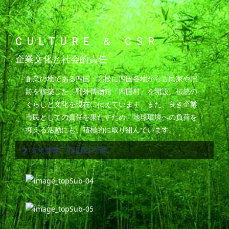
CULTURE
＆ CSR
企業文化と社会的責任
創業の地である四国・高松に四国各地から古民家や旧
跡を移築した、野外博物館「四国村」を開設。伝統の
くらしと文化を現在に伝えています。また、良き企業
市民としての責任を果たすため、地球環境への負荷を
抑える活動にも、積極的に取り組んでいます。
文化事業、環境保全活動