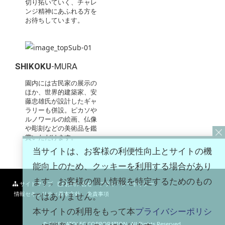
切り拓いていく、チャレ
ンジ精神にあふれる方を
お待ちしています。
SHIKOKU
-MURA
園内には古民家の展示の
ほか、世界的建築家、安
藤忠雄氏が設計したギャ
ラリーも併設。ピカソや
ルノワールの絵画、仏像
や彫刻などの美術品を鑑
賞いただけます。
当サイトは、お客様の利便性向上とサイトの機
能向上のため、クッキーを利用する場合があり
ます。お客様の個人情報を特定するためのもの
サイトマップ
お問い合せ
プライバシーポリシー
情報セキュリティ基本方針
免責事項
ではありません。
本サイトの利用をもって本
プライバシーポリシ
© 2018 KATOLEC CORPORATION. All Rights Reserved.