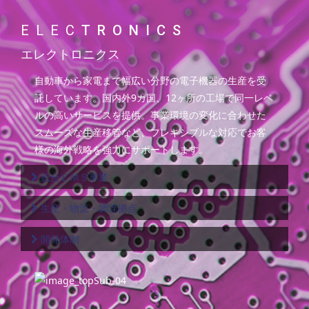
ELEC
TRONICS
エレクトロニクス
自動車から家電まで幅広い分野の電子機器の生産を受
託しています。国内外9カ国、12ヶ所の工場で同一レベ
ルの高いサービスを提供。事業環境の変化に合わせた
スムーズな生産移管など、フレキシブルな対応でお客
様の海外戦略を強力にサポートします。
総合ＥＭＳ事業
生産・物流・調達拠点
開発体制