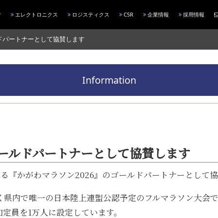
エレクトロニクス
ロジスティクス
CSR
企業情報
採用情報
ルドパートナーとして協賛します
Information
ゴールドパートナーとして協賛します
催される『かがわマラソン2026』のゴールドパートナーとし
く県内で唯一の日本陸上連盟公認予定のフルマラソン大会
加定員を1万人に設定しています。