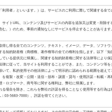
「利用者」といいます。）は、サービスのご利用に際して関連する全て
、サイトURL、コンテンツ及びサービスの内容を追加又は変更・削除す
含む。）のため、事前の通知なしにサービスを停止することがあります
取得し得る全てのコンテンツ、テキスト、イメージ、データ、ソフトウ
する知的財産権（商標権、著作権等の全ての権利を指します。以下「知
している提供元に帰属し、関連する知的財産権に関する法律等により保
法律に従って、当サイトを利用することができ、また、コンテンツ等を
除いて、私的使用その他法律によって明示的に認められる範囲を超えて
）を複製・改変・公開・送信・頒布・譲渡・貸与・使用許諾・転載・再
標・ロゴマーク、商号等に関する権利は、弊社に帰属します。
れる場合を除き、これらを弊社の許諾を得ることなく使用等する行為は
03-5683-7000）、許諾を得てください。
意を払って掲載しておりますが、その内容の完全性・正確性・有用性・