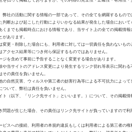
、弊社の活動に関する情報の一部であって、その全てを網羅するもので
た判断および起こした行動によりいかなる結果が発生した場合において
あくまでも掲載時点における情報であり、当サイト上の全ての掲載情報
とがあります。
は変更・削除した場合にも、利用者に対しては一切責任を負わないもの
はアクセス結果等につき何ら保証するものではありません。
ージを含めて事前に予告することなく変更する場合があります。
除や当サイトのアドレス変更により発生するリンク切れ等表示に関わる
はその責任を負いません。
他の自然災害、ウィルスや第三者の妨害行為等による不可抗力によって
について、弊社は責任を負いません。
イト（以下、「リンク先サイト」といいます。）について、その掲載情
き問題が生じた場合、その責任はリンク先サイトが負っていますので利
ービスへの接続、利用者の本規約違反もしくは利用者による第三者の権