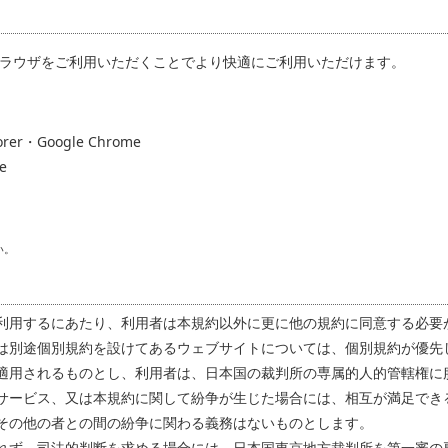
ブラウザをご利用いただくことでより快適にご利用いただけます。
orer・Google Chrome
e
い。
利用するにあたり、利用者は本規約以外に更に他の規約に同意する必要
は別途個別規約を設けてあるウェブサイトについては、個別規約が優先
適用されるものとし、利用者は、日本国の裁判所の専属的人的管轄権に
サービス、又は本規約に関して紛争が生じた場合には、相互が満足でき
その他の者との間の紛争に関わる義務はないものとします。
れず、司法的判断を求める場合には、日本国東京地方裁判所を第一審の