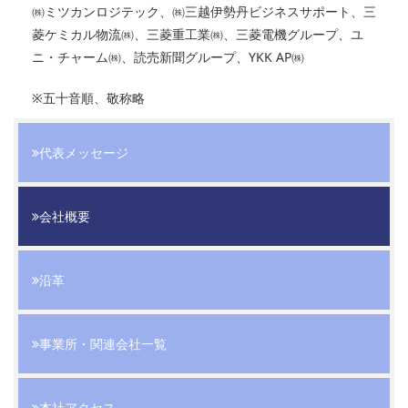
㈱ミツカンロジテック、㈱三越伊勢丹ビジネスサポート、三
菱ケミカル物流㈱、三菱重工業㈱、三菱電機グループ、ユ
ニ・チャーム㈱、読売新聞グループ、YKK AP㈱
※五十音順、敬称略
代表メッセージ
会社概要
沿革
事業所・関連会社一覧
本社アクセス