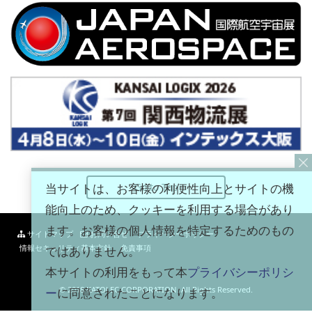
当サイトは、お客様の利便性向上とサイトの機
Go to Top
能向上のため、クッキーを利用する場合があり
ます。お客様の個人情報を特定するためのもの
サイトマップ
お問い合せ
プライバシーポリシー
情報セキュリティ基本方針
免責事項
ではありません。
本サイトの利用をもって本
プライバシーポリシ
© 2018 KATOLEC CORPORATION. All Rights Reserved.
ー
に同意されたことになります。