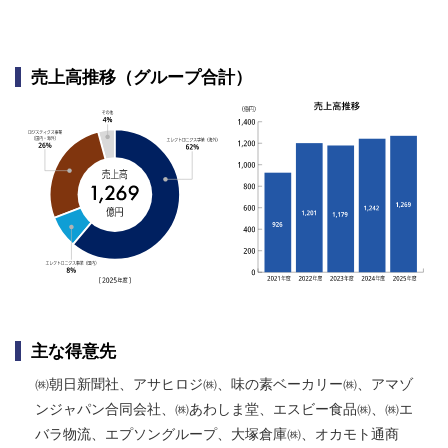
売上高推移（グループ合計）
主な得意先
㈱朝日新聞社、アサヒロジ㈱、味の素ベーカリー㈱、アマゾ
ンジャパン合同会社、㈱あわしま堂、エスビー食品㈱、㈱エ
バラ物流、エプソングループ、大塚倉庫㈱、オカモト通商