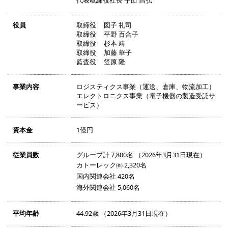
代表取締役社長 宇田 昌弘
役員
取締役 図子 礼司
取締役 平野 百合子
取締役 杉本 靖
取締役 加藤 華子
監査役 笠原 隆
事業内容
ロジスティクス事業（運送、倉庫、物流加工）
エレクトロニクス事業（電子機器の製造受託サ
ービス）
資本金
1億円
従業員数
グループ計 7,800名 （2026年3月31日現在）
カトーレック㈱ 2,320名
国内関連会社 420名
海外関連会社 5,060名
平均年齢
44.92歳 （2026年3月31日現在）