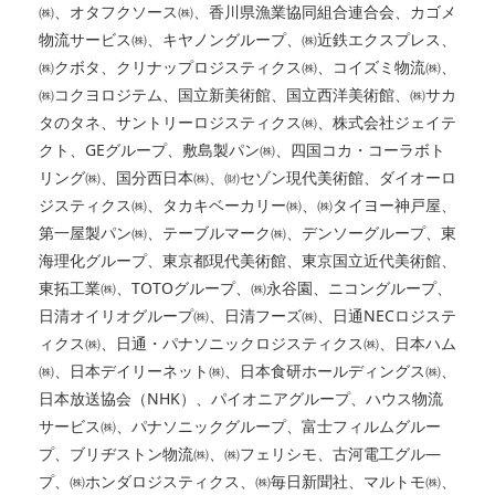
㈱、オタフクソース㈱、香川県漁業協同組合連合会、カゴメ
物流サービス㈱、キヤノングループ、㈱近鉄エクスプレス、
㈱クボタ、クリナップロジスティクス㈱、コイズミ物流㈱、
㈱コクヨロジテム、国立新美術館、国立西洋美術館、㈱サカ
タのタネ、サントリーロジスティクス㈱、株式会社ジェイテ
クト、GEグループ、敷島製パン㈱、四国コカ・コーラボト
リング㈱、国分西日本㈱、㈶セゾン現代美術館、ダイオーロ
ジスティクス㈱、タカキベーカリー㈱、㈱タイヨー神戸屋、
第一屋製パン㈱、テーブルマーク㈱、デンソーグループ、東
海理化グループ、東京都現代美術館、東京国立近代美術館、
東拓工業㈱、TOTOグループ、㈱永谷園、ニコングループ、
日清オイリオグループ㈱、日清フーズ㈱、日通NECロジステ
ィクス㈱、日通・パナソニックロジスティクス㈱、日本ハム
㈱、日本デイリーネット㈱、日本食研ホールディングス㈱、
日本放送協会（NHK）、パイオニアグループ、ハウス物流
サービス㈱、パナソニックグループ、富士フィルムグルー
プ、ブリヂストン物流㈱、㈱フェリシモ、古河電工グル―
プ、㈱ホンダロジスティクス、㈱毎日新聞社、マルトモ㈱、