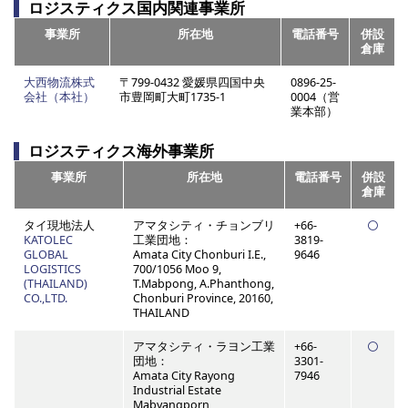
ロジスティクス国内関連事業所
事業所
所在地
電話番号
併設
倉庫
大西物流株式
〒799-0432 愛媛県四国中央
0896-25-
会社（本社）
市豊岡町大町1735-1
0004（営
業本部）
ロジスティクス海外事業所
事業所
所在地
電話番号
併設
倉庫
タイ現地法人
アマタシティ・チョンブリ
+66-
KATOLEC
工業団地：
3819-
GLOBAL
Amata City Chonburi I.E.,
9646
LOGISTICS
700/1056 Moo 9,
(THAILAND)
T.Mabpong, A.Phanthong,
CO.,LTD.
Chonburi Province, 20160,
THAILAND
アマタシティ・ラヨン工業
+66-
団地：
3301-
Amata City Rayong
7946
Industrial Estate
Mabyangporn,