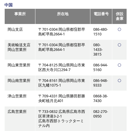
中国
事業所
所在地
電話番号
併設
倉庫
岡山支店
〒701-0304 岡山県都窪郡早
086-480-
島町早島2664-1
1510
美術輸送支店
〒701-0304 岡山県都窪郡早
080-
岡山営業所
島町早島2664-1
1433-
3815
岡山東営業所
〒704-8125 岡山県岡山市東
086-944-
区西大寺川口294-7
5160
岡山南営業所
〒704-8161 岡山県岡山市東
086-948-
区九蟠1075-1
9333
津山営業所
〒709-4331 岡山県勝田郡勝
0868-38-
央町植月北401
7430
広島営業所
〒733-0832 広島県広島市西
082-270-
区草津港3-2-1
0950
広島市西部トラックターミ
ナル内