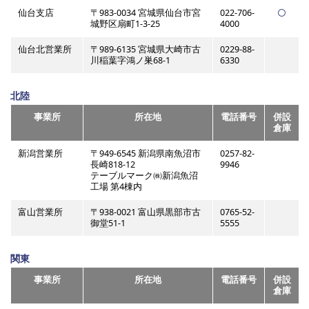
仙台支店
〒983-0034 宮城県仙台市宮
022-706-
城野区扇町1-3-25
4000
仙台北営業所
〒989-6135 宮城県大崎市古
0229-88-
川稲葉字鴻ノ巣68-1
6330
北陸
事業所
所在地
電話番号
併設
倉庫
新潟営業所
〒949-6545 新潟県南魚沼市
0257-82-
長崎818-12
9946
テーブルマーク㈱新潟魚沼
工場 第4棟内
富山営業所
〒938-0021 富山県黒部市古
0765-52-
御堂51-1
5555
関東
事業所
所在地
電話番号
併設
倉庫