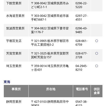
下館営業所
〒308-0042 茨城県筑西市み
0296-22-
どり町2-1-1
5220
水海道営業所
〒303-0042 茨城県常総市坂
0297-27-
手町5687-1
4551
筑波西営業所
〒304-0822 茨城県下妻市皆
0296-43-
葉1176-7
9485
宇都宮支店
〒321-0905 栃木県宇都宮市
028-661-
平出工業団地5-2
6759
芳賀営業所
〒321-3325 栃木県芳賀郡芳
028-677-
賀町芳賀台157
2728
埼玉営業所
〒359-0014 埼玉県所沢市亀
04-2945-
ヶ谷431
8210
東海
事業所
所在地
電話番号
併設
倉庫
静岡営業所
〒427-0103 静岡県島田市中
0547-38-
河903
4115