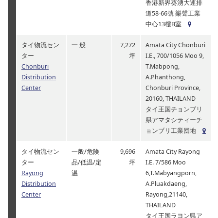
香港新界葵湧大連排
道58-66號 樂聲工業
中心13樓B室
タイ物流セン
一 般
7,272
Amata City Chonburi
ター
坪
I.E., 700/1056 Moo 9,
Chonburi
T.Mabpong,
Distribution
A.Phanthong,
Center
Chonburi Province,
20160, THAILAND
タイ王国チョンブリ
県アマタシティーチ
ョンブリ工業団地
タイ物流セン
一般/危険
9,696
Amata City Rayong
ター
品/低温/定
坪
I.E. 7/586 Moo
Rayong
温
6,T.Mabyangporn,
Distribution
A.Pluakdaeng,
Center
Rayong,21140,
THAILAND
タイ王国ラヨン県ア