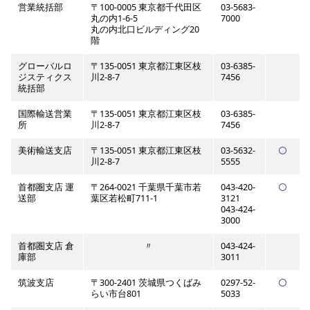
営業統括部
〒100-0005 東京都千代田区
03-5683-
丸の内1-6-5
7000
丸の内北口ビルディング20
階
グローバルロ
〒135-0051 東京都江東区枝
03-6385-
ジスティクス
川2-8-7
7456
統括部
国際輸送営業
〒135-0051 東京都江東区枝
03-6385-
所
川2-8-7
7456
美術輸送支店
〒135-0051 東京都江東区枝
03-5632-
川2-8-7
5555
首都圏支店 運
〒264-0021 千葉県千葉市若
043-420-
送部
葉区若松町711-1
3121
043-424-
3000
首都圏支店 倉
〃
043-424-
庫部
3011
筑波支店
〒300-2401 茨城県つくばみ
0297-52-
らい市台801
5033