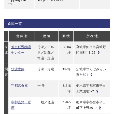
Shipping Pte
Singapore 159086
Ltd.
倉庫一覧
倉 庫 名
用 途
面 積
所 在 地
東
仙台低温物流
冷凍／チル
3,204
宮城県仙台市宮城野
北
センター
ド／冷蔵／
坪
区扇町1-3-25
常温・定温
関
筑波倉庫
冷凍・冷蔵
389坪
茨城県つくばみらい
東
市台801
宇都宮倉庫
一 般
8,218
栃木県宇都宮市平出
坪
工業団地5-2
宇都宮第二倉
一般／低温
1,465
栃木県宇都宮市平出
庫
坪
町字上野3519