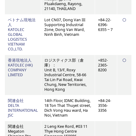
Pluakdaeng, Rayong,
21140, THAILAND
ベトナム現地法
Lot CN07, Dong Van III
+84-22-
人
Supporting Industrial
6396-
KATOLEC
Zone, Dong Van Ward,
6355 ~ 7
GLOBAL
Ninh Binh, Vietnam
LOGISTICS
VIETNAM
CO.,LTD.
香港現地法人
ロジスティクス部（倉
+852-
KATOLEC (HK)
庫）：
2365-
COMPANY
Unit B, 13/F, Roxy
8200
LIMITED
Industrial Centre, 58-66
Tai Lin Pai Road, Kwai
Chung, New Territories,
Hong Kong
関連会社
14th Floor, IDMC Building,
+84-24-
DELTA
18 Ton That Thuyet street,
3556-
INTERNATIONAL
Dich Vong Hau ward, Ha
3356
JSC
Noi, Vietnam
関連会社
2 Leng Kee Rord, #03 11
Megaton
Thye Hong Centre