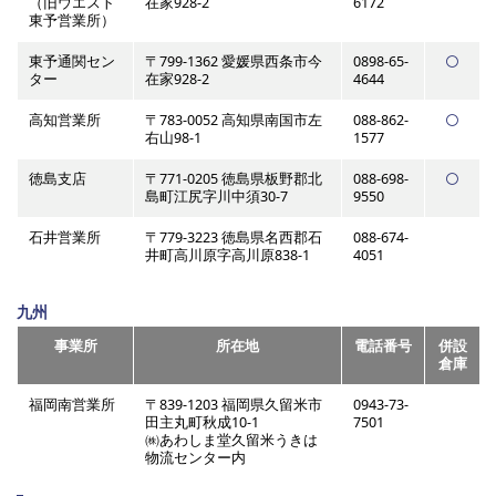
（旧ウエスト
在家928-2
6172
東予営業所）
東予通関セン
〒799-1362 愛媛県西条市今
0898-65-
ター
在家928-2
4644
高知営業所
〒783-0052 高知県南国市左
088-862-
右山98-1
1577
徳島支店
〒771-0205 徳島県板野郡北
088-698-
島町江尻字川中須30-7
9550
石井営業所
〒779-3223 徳島県名西郡石
088-674-
井町高川原字高川原838-1
4051
九州
事業所
所在地
電話番号
併設
倉庫
福岡南営業所
〒839-1203 福岡県久留米市
0943-73-
田主丸町秋成10-1
7501
㈱あわしま堂久留米うきは
物流センター内