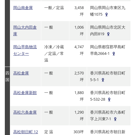
岡山南倉庫
一般／定温
3,458
岡山県岡山市東区九
坪
蟠1075
岡山大内田倉
一 般
1,006
岡山県岡山市北区大
庫
坪
内田819
岡山早島物流
冷凍／冷蔵
4,747
岡山県都窪郡早島町
センター
／定温／常
坪
早島2664-1
温
四
高松倉庫
一 般
2,570
香川県高松市朝日町
国
坪
5-5-1
高松倉庫新館
一 般
1,880
香川県高松市朝日町
坪
5-532-28
高松六条倉庫
一 般
1,290
香川県高松市六条町
坪
字上川東7-1
高松朝日町 12
定 温
303坪
香川県高松市朝日新