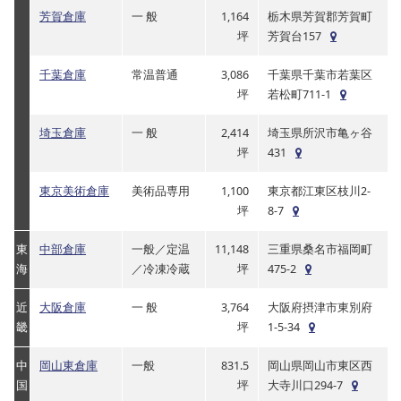
芳賀倉庫
一 般
1,164
栃木県芳賀郡芳賀町
坪
芳賀台157
千葉倉庫
常温普通
3,086
千葉県千葉市若葉区
坪
若松町711-1
埼玉倉庫
一 般
2,414
埼玉県所沢市亀ヶ谷
坪
431
東京美術倉庫
美術品専用
1,100
東京都江東区枝川2-
坪
8-7
東
中部倉庫
一般／定温
11,148
三重県桑名市福岡町
海
／冷凍冷蔵
坪
475-2
近
大阪倉庫
一 般
3,764
大阪府摂津市東別府
畿
坪
1-5-34
中
岡山東倉庫
一般
831.5
岡山県岡山市東区西
国
坪
大寺川口294-7