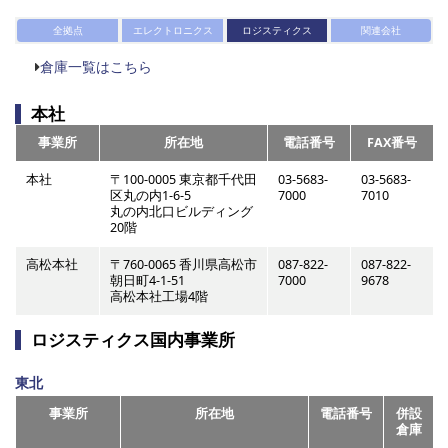
全拠点
エレクトロニクス
ロジスティクス
関連会社
倉庫一覧はこちら
本社
事業所
所在地
電話番号
FAX番号
本社
〒100-0005 東京都千代田
03-5683-
03-5683-
区丸の内1-6-5
7000
7010
丸の内北口ビルディング
20階
高松本社
〒760-0065 香川県高松市
087-822-
087-822-
朝日町4-1-51
7000
9678
高松本社工場4階
ロジスティクス国内事業所
東北
事業所
所在地
電話番号
併設
倉庫