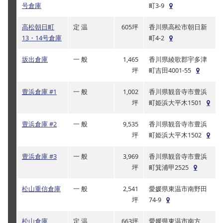
号倉庫
町3-9
高松朝日町
定 温
605坪
香川県高松市朝日新
13・14号倉庫
町4-2
坂出倉庫
一 般
1,465
香川県綾歌郡宇多津
坪
町吉田4001-55
豊浜倉庫 #1
一 般
1,002
香川県観音寺市豊浜
坪
町姫浜大平木1501
豊浜倉庫 #2
一 般
9,535
香川県観音寺市豊浜
坪
町姫浜大平木1502
豊浜倉庫 #3
一 般
3,969
香川県観音寺市豊浜
坪
町箕浦甲2525
松山重信倉庫
一 般
2,541
愛媛県東温市南野田
坪
74-9
松山倉庫
定 温
663坪
愛媛県東温市南方