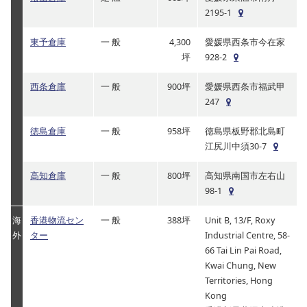
2195-1
東予倉庫
一 般
4,300
愛媛県西条市今在家
坪
928-2
西条倉庫
一 般
900坪
愛媛県西条市福武甲
247
徳島倉庫
一 般
958坪
徳島県板野郡北島町
江尻川中須30-7
高知倉庫
一 般
800坪
高知県南国市左右山
98-1
海
香港物流セン
一 般
388坪
Unit B, 13/F, Roxy
外
ター
Industrial Centre, 58-
66 Tai Lin Pai Road,
Kwai Chung, New
Territories, Hong
Kong